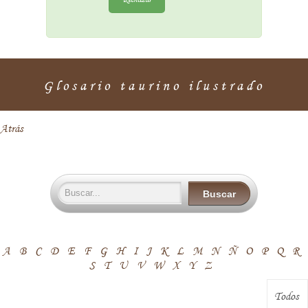
Glosario taurino ilustrado
Atrás
Buscar
Buscar
A
B
C
D
E
F
G
H
I
J
K
L
M
N
Ñ
O
P
Q
R
S
T
U
V
W
X
Y
Z