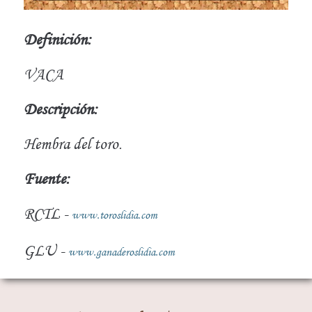
Definición:
VACA
Descripción:
Hembra del toro.
Fuente:
RCTL -
www.toroslidia.com
GLU -
www.ganaderoslidia.com