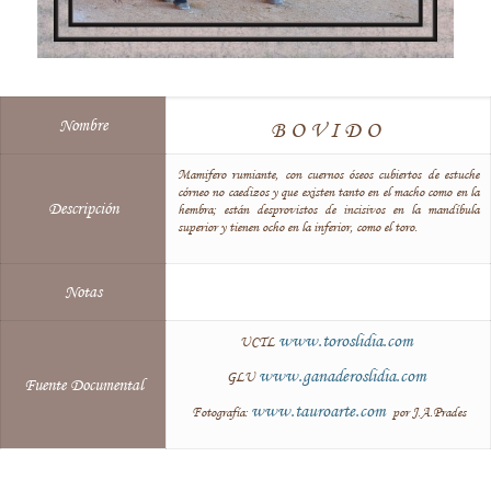
Nombre
BOVIDO
Mamifero rumiante, con cuernos óseos cubiertos de estuche
córneo no caedizos y que existen tanto en el macho como en la
Descripción
hembra; están desprovistos de incisivos en la mandíbula
superior y tienen ocho en la inferior, como el toro.
Notas
www.toroslidia.com
UCTL
www.ganaderoslidia.com
GLU
Fuente Documental
www.tauroarte.com
Fotografía:
por J.A.Prades