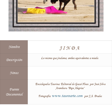
Nombre
JINDA
Lo mismo que jindama; ambos equivalentes a miedo.
Descripción
Notas
Enciclopedia Taurina: Editorial de Gassó Hnos. por José Silva
Aramburu "Pepe Alegrías"
Fuente
Documental
www.tauroarte.com
Fotografía:
por J.A. Prades