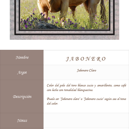
Nombre
JABONERO
Jabonero Claro
Argot
Color del pelo del toro blanco sucio y amarillento, como café
con leche con tonalidad blanquecina.
Descripción
Puede ser "Jabonero claro" o "Jabonero sucio" según sea el tono
del color.
Notas