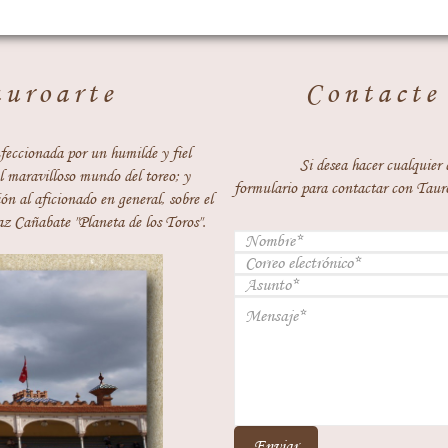
auroarte
Contacte
feccionada por un humilde y fiel
Si desea hacer cualquier 
 maravilloso mundo del toreo; y
formulario para contactar con Taur
ón al aficionado en general, sobre el
z Cañabate "Planeta de los Toros".
Enviar