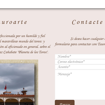
auroarte
Contacte
feccionada por un humilde y fiel
Si desea hacer cualquier 
 maravilloso mundo del toreo; y
formulario para contactar con Taur
ón al aficionado en general, sobre el
z Cañabate "Planeta de los Toros".
Enviar