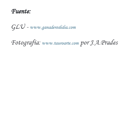
Fuente:
GLU -
www.ganaderoslidia.com
Fotografía:
por J.A.Prades
www.tauroarte.com