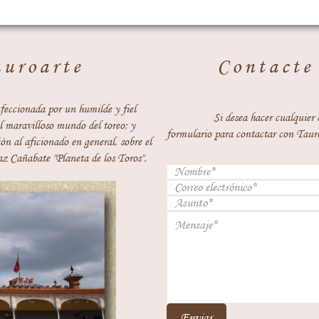
auroarte
Contacte
feccionada por un humilde y fiel
Si desea hacer cualquier 
 maravilloso mundo del toreo; y
formulario para contactar con Taur
ón al aficionado en general, sobre el
z Cañabate "Planeta de los Toros".
Enviar