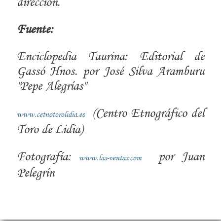
dirección.
Fuente:
Enciclopedia Taurina: Editorial de
Gassó Hnos. por José Silva Aramburu
"Pepe Alegrías"
(Centro Etnográfico del
www.cetnotorolidia.es
Toro de Lidia)
Fotografía:
por Juan
www.las-ventas.com
Pelegrín