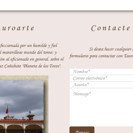
auroarte
Contacte
feccionada por un humilde y fiel
Si desea hacer cualquier 
 maravilloso mundo del toreo; y
formulario para contactar con Taur
ón al aficionado en general, sobre el
z Cañabate "Planeta de los Toros".
Enviar