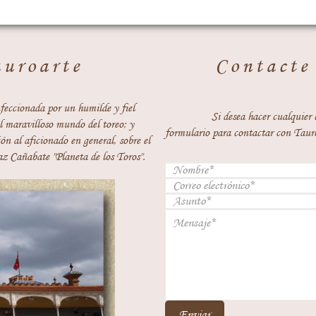
auroarte
Contacte
feccionada por un humilde y fiel
Si desea hacer cualquier 
 maravilloso mundo del toreo; y
formulario para contactar con Taur
ón al aficionado en general, sobre el
z Cañabate "Planeta de los Toros".
Enviar