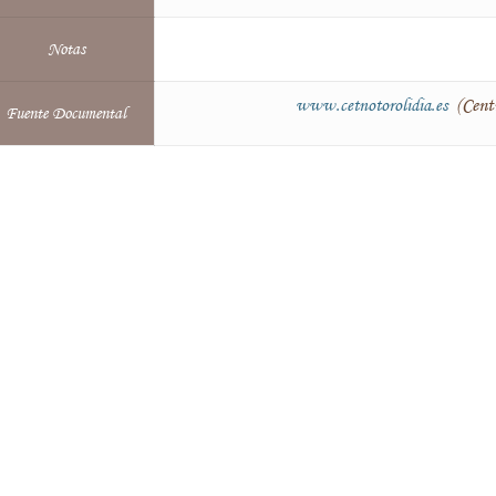
Notas
(Centr
www.cetnotorolidia.es
Fuente Documental