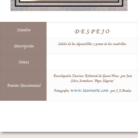
Nombre
DESPEJO
Salida de los alguacilillos y paseo de las cuadrillas.
Descripción
Notas
Enciclopedia Taurina: Editorial de Gassó Hnos. por José
Silva Aramburu "Pepe Alegrías"
Fuente Documental
www.tauroarte.com
Fotografía:
por J.A.Prades