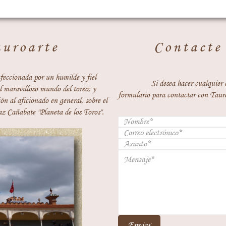
auroarte
Contacte
feccionada por un humilde y fiel
Si desea hacer cualquier 
 maravilloso mundo del toreo; y
formulario para contactar con Taur
ón al aficionado en general, sobre el
z Cañabate "Planeta de los Toros".
Enviar