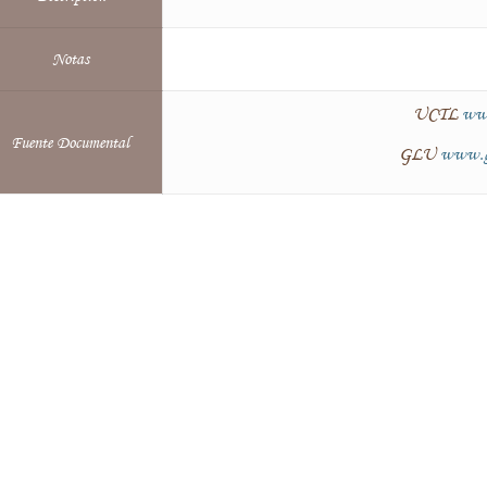
Notas
UCTL
www
Fuente Documental
GLU
www.ga