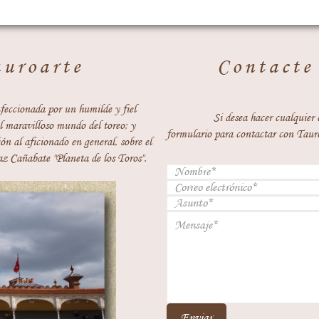
auroarte
Contacte
feccionada por un humilde y fiel
Si desea hacer cualquier 
 maravilloso mundo del toreo; y
formulario para contactar con Taur
ón al aficionado en general, sobre el
z Cañabate "Planeta de los Toros".
Enviar