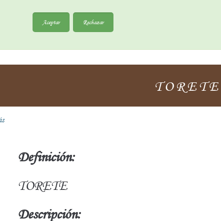
Aceptar
Rechazar
TORETE
ás
Definición:
TORETE
Descripción: