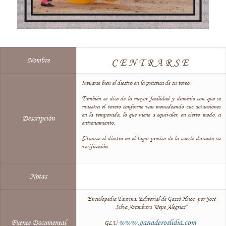
Nombre
CENTRARSE
Situarse bien el diestro en la práctica de su toreo.
También se dice de la mayor facilidad y dominio con que se
muestra el torero conforme van menudeando sus actuaciones
en la temporada, lo que viene a equivaler, en cierto modo, a
Descripción
entrenamiento.
Situarse el diestro en el lugar preciso de la suerte durante su
verificación.
Notas
Enciclopedia Taurina: Editorial de Gassó Hnos. por José
Silva Aramburu "Pepe Alegrías"
www.ganaderoslidia.com
Fuente Documental
GLU