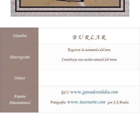
Nombre
BURLAR
Esquivar la acometida del toro.
Descripción
Constituye una acción esencial del toreo.
Notas
www.ganaderoslidia.com
GLU
Fuente
www.tauroarte.com
Documental
Fotografía:
por J.A.Prades