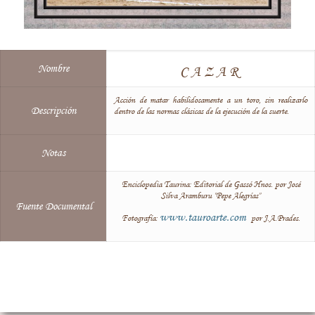
Nombre
CAZAR
Acción de matar habilidosamente a un toro, sin realizarlo
Descripción
dentro de las normas clásicas de la ejecución de la suerte.
Notas
Enciclopedia Taurina: Editorial de Gassó Hnos. por José
Silva Aramburu "Pepe Alegrías"
Fuente Documental
www.tauroarte.com
Fotografía:
por J.A.Prades.