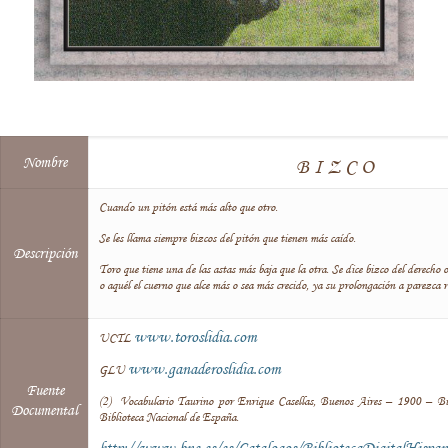
Nombre
BIZCO
Cuando un pitón está más alto que otro.
Se les llama siempre bizcos del pitón que tienen más caído.
Descripción
Toro que tiene una de las astas más baja que la otra. Se dice bizco del derecho o
o aquél el cuerno que alce más o sea más crecido, ya su prolongación a parezca re
www.toroslidia.com
UCTL
www.ganaderoslidia.com
GLU
Fuente
(2) Vocabulario Taurino por Enrique Casellas, Buenos Aires – 1900 – Bib
Documental
Biblioteca Nacional de España.