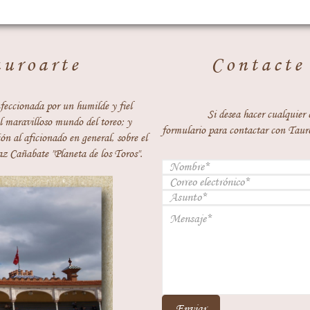
auroarte
Contacte
feccionada por un humilde y fiel
Si desea hacer cualquier 
 maravilloso mundo del toreo; y
formulario para contactar con Taur
ón al aficionado en general, sobre el
z Cañabate "Planeta de los Toros".
Enviar