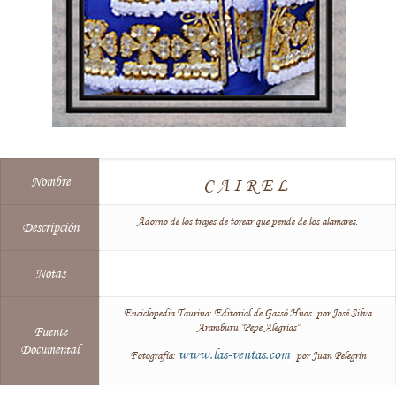
Nombre
CAIREL
Adorno de los trajes de torear que pende de los alamares.
Descripción
Notas
Enciclopedia Taurina: Editorial de Gassó Hnos. por José Silva
Aramburu "Pepe Alegrías"
Fuente
Documental
www.las-ventas.com
Fotografía:
por Juan Pelegrín