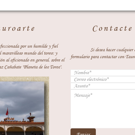
auroarte
Contacte
feccionada por un humilde y fiel
Si desea hacer cualquier 
 maravilloso mundo del toreo; y
formulario para contactar con Taur
ón al aficionado en general, sobre el
z Cañabate "Planeta de los Toros".
Enviar