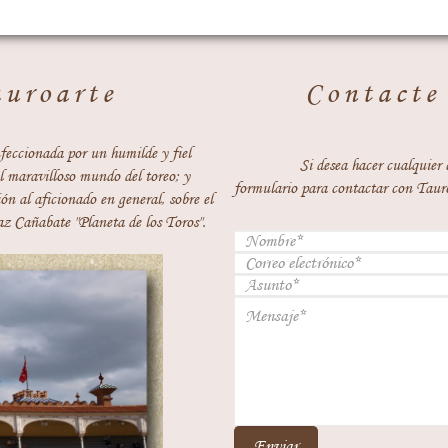
auroarte
Contacte
feccionada por un humilde y fiel
Si desea hacer cualquier 
 maravilloso mundo del toreo; y
formulario para contactar con Taur
ón al aficionado en general, sobre el
z Cañabate "Planeta de los Toros".
Enviar