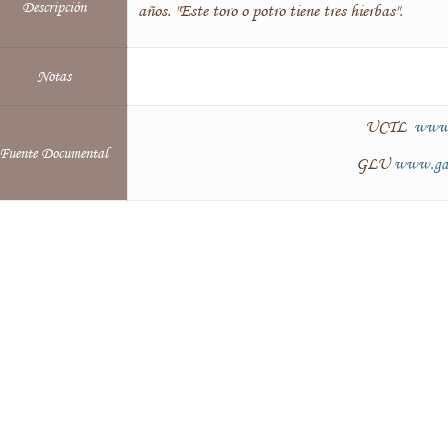
Descripción
años. "Este toro o potro tiene tres hierbas".
Notas
UCTL
www.
Fuente Documental
GLU
www.gan