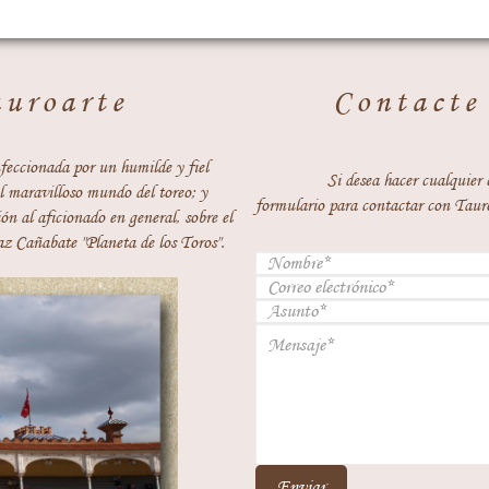
auroarte
Contacte
feccionada por un humilde y fiel
Si desea hacer cualquier 
 maravilloso mundo del toreo; y
formulario para contactar con Taur
ón al aficionado en general, sobre el
z Cañabate "Planeta de los Toros".
Enviar