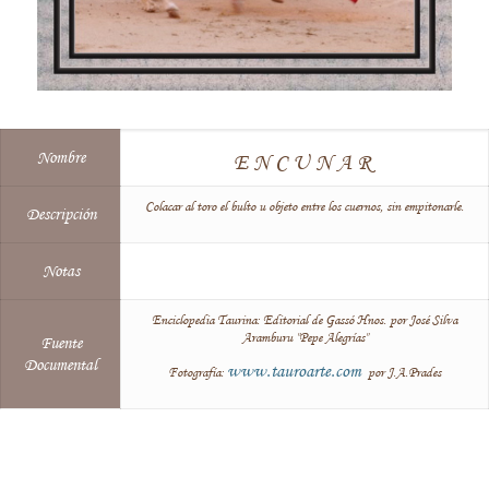
Nombre
ENCUNAR
Colacar al toro el bulto u objeto entre los cuernos, sin empitonarle.
Descripción
Notas
Enciclopedia Taurina: Editorial de Gassó Hnos. por José Silva
Aramburu "Pepe Alegrías"
Fuente
Documental
www.tauroarte.com
Fotografía:
por J.A.Prades