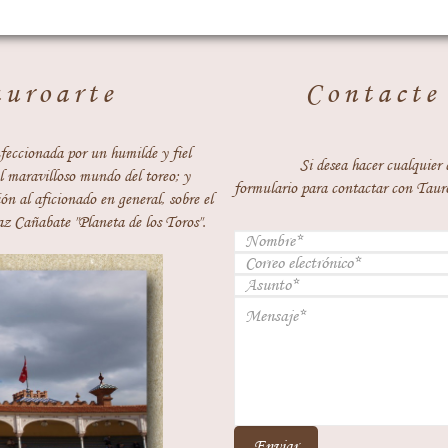
auroarte
Contacte
feccionada por un humilde y fiel
Si desea hacer cualquier 
 maravilloso mundo del toreo; y
formulario para contactar con Taur
ón al aficionado en general, sobre el
z Cañabate "Planeta de los Toros".
Enviar