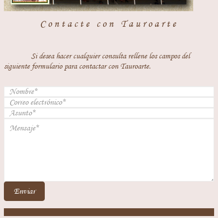
DESPLANTES
TAPATÍAS
Contacte con Tauroarte
LANCES
VIZCAÍNAS
Si desea hacer cualquier consulta rellene los campos del
LOPECINAS
ESCOBINAS
siguiente formulario para contactar con Tauroarte.
ORTEGUINAS
ESPALDINAS
REMATES
ROGERINAS
GENERALAS
ZAPOPANAS
Enviar
MONARCAS