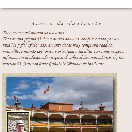
1 -"- CAPEO A LA NAVARRA -*-
2 -*- GALLEOS -*-
CONCEPTO -
Acerca de Tauroarte
FREGOLINAS
Todo acerca del mundo de los toros.
2 -"- TIJERILLAS -"-
Esta es una página Web sin ánimo de lucro, confeccionada por un
humilde y fiel aficionado, amante desde muy temprana edad del
1 -*- DE FRENTE POR DETRÁS -*-
maravilloso mundo del toreo; y orientada a facilitar con sumo respeto,
ABRIR AL TORO
CONCEPTO
información al aficionado en general, sobre el denominado por el gran
maestro D. Antonio Díaz Cañabate "Planeta de los Toros".
CERRAR AL TORO
2 -*- DE FRENTE POR DETRÁS -*-
CORRER AL TORO
GALLOSINAS
CRINOLINAS
GAONERAS
DE COSTADILLO
MARIPOSAS