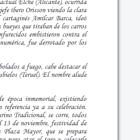
actual Elche (Alicante), ocurrida
 jefe íbero Orisson viendo la clara
al cartaginés Amílcar Barca, ideó
s bueyes que tiraban de los carros
furecidos embistieron contra el
 numérica, fue derrotado por los
olados a fuego, cabe destacar el
bielos (Teruel). El nombre alude
e época inmemorial, existiendo
referencia ya a su celebración.
no Tradicional, se corre, todos
l 13 de noviembre, festividad de
la Plaza Mayor, que se prepara
ve para atar al toro y colocarle