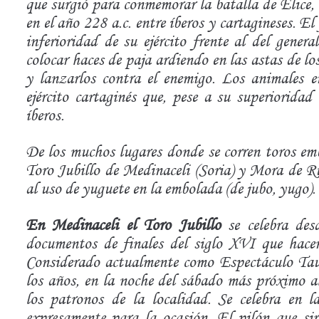
que surgió para conmemorar la batalla de Elice, 
en el año 228 a.c. entre íberos y cartagineses. El
inferioridad de su ejército frente al del gener
colocar haces de paja ardiendo en las astas de lo
y lanzarlos contra el enemigo. Los animales en
ejército cartaginés que, pese a su superioridad
íberos.
De los muchos lugares donde se corren toros emb
Toro Jubillo de Medinaceli (Soria) y Mora de Ru
al uso de
yuguete
en la embolada (
de jubo, yugo
).
En Medinaceli el Toro Jubillo
se celebra desd
documentos de finales del siglo XVI que hacen 
Considerado actualmente como Espectáculo Tauri
los años, en la noche del sábado más próximo a
los patronos de la localidad. Se celebra en 
expresamente para la ocasión.
El pilón
que sir