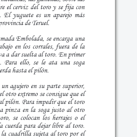
e el cerviz del toro y se fija con
o.
El yuguete
es un aparejo más
provincia de Teruel.
llamada Embolada, se encarga una
bajo en los corrales, fuera de la
va a dar suelta al toro. En primer
. Para ello, se le ata una soga
cuerda hasta
el pilón
.
un agujero en su parte superior,
el otro extremo se consigue que el
al
pilón
. Para impedir que el toro
na pinza en la soga justo al otro
oro, se colocan
los herrajes o el
a cuerda para dejar libre al toro.
a cuadrilla sujeta al toro por el