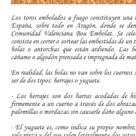
Los toros embolados a fuego constituyen una t
España, sobre todo en Aragón, donde se de
Comunidad Valenciana
Bou Embolat
. Se cel
consiste en correr o sortear las embestidas de un 
bolas o antorchas que están ardiendo. Las b
cáñamo o algodón prensada e impregnada de mate 
En realidad, las bolas no van sobre los cuernos
ser de dos tipos:
herrajes o yuguete.
-
Los herrajes
son dos barras acodadas de hie
firmemente a un cuerno a través de dos abrazad
palomillas o mordazas sin causarle daño alguno 
-
El yuguete
es, como indica su propio nombre
sola pieza y del que salen lateralmente dos astas