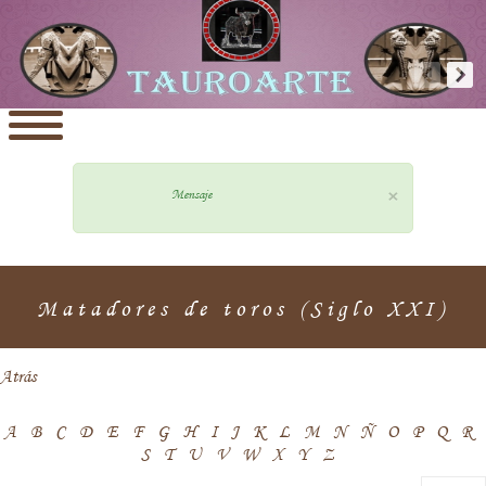
×
Mensaje
Matadores de toros (Siglo XXI)
Atrás
A
B
C
D
E
F
G
H
I
J
K
L
M
N
Ñ
O
P
Q
R
S
T
U
V
W
X
Y
Z