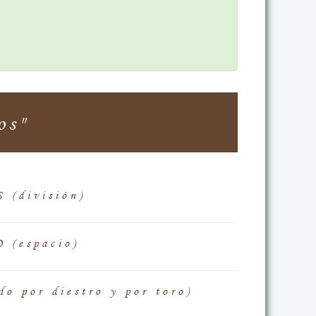
os"
(división)
(espacio)
 por diestro y por toro)