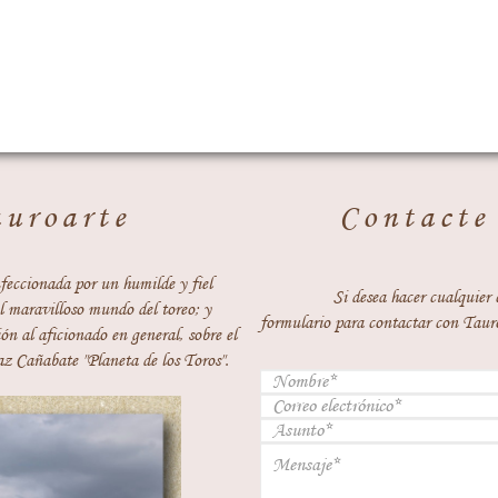
auroarte
Contacte
feccionada por un humilde y fiel
Si desea hacer cualquier 
 maravilloso mundo del toreo; y
formulario para contactar con Taur
ón al aficionado en general, sobre el
z Cañabate "Planeta de los Toros".