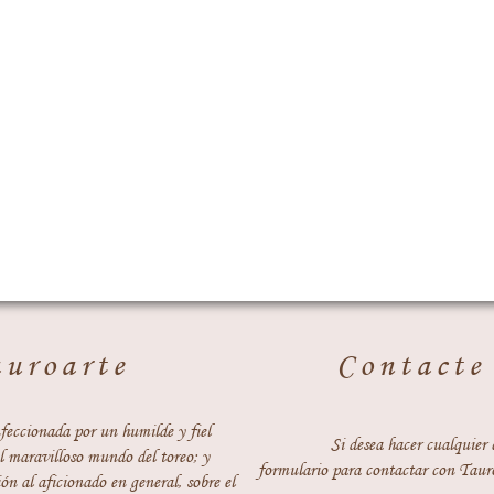
auroarte
Contacte
feccionada por un humilde y fiel
Si desea hacer cualquier 
 maravilloso mundo del toreo; y
formulario para contactar con Taur
ón al aficionado en general, sobre el