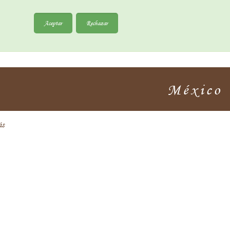
Aceptar
Rechazar
México
ás