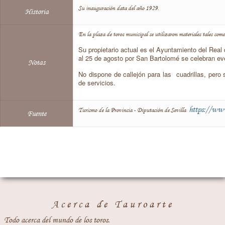
Su inauguración data del año 1929.
Historia
En la plaza de toros municipal se utilizaron materiales tales como
Su propietario actual es el Ayuntamiento del Real 
al 25 de agosto por San Bartolomé se celebran ev
Notas
No dispone de callejón para las cuadrillas, pero 
de servicios.
https://www
Turismo de la Provincia - Diputación de Sevilla
Fuente
Acerca de Tauroarte
Todo acerca del mundo de los toros.