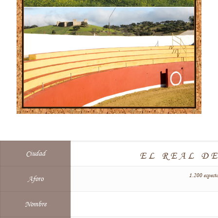
Ciudad
EL REAL DE
1.200 espect
Aforo
Nombre