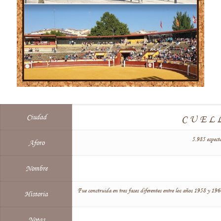
Ciudad
CUEL
5.985 espect
Aforo
Nombre
Fue construida en tres fases diferentes entre los años 1958 y 196
Historia
Notas