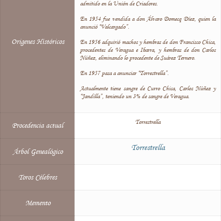
admitido en la Unión de Criadores.
En 1954 fue vendida a don Álvaro Domecq Díez, quien la
anunció “Valcargado”.
Origenes Históricos
En 1956 adquirió machos y hembras de don Francisco Chica,
procedentes de Veragua e Ibarra, y hembras de don Carlos
Núñez, eliminando lo procedente de Suárez Ternero.
En 1957 pasa a anunciar “Torrestrella”.
Actualmente tiene sangre de Curro Chica, Carlos Núñez y
“Jandilla”, teniendo un 3% de sangre de Veragua.
Torrestrella
Procedencia actual
Torrestrella
Árbol Genealógico
Toros Célebres
Memento