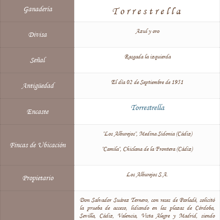
Ganadería
Torrestrella
Azul y oro
Divisa
Rasgada la izquierda
Señal
El día 02 de Septiembre de 1951
Antigüedad
Torrestrella
Encaste
"Los Alburejos", Medina Sidonia (Cádiz)
Fincas de Ubicación
"Camila", Chiclana de la Frontera (Cádiz)
Los Alburejos S.A.
Propietario
Don Salvador Suárez Ternero, con reses de Parladé, solicitó
la prueba de acceso, lidiando en las plazas de Córdoba,
Sevilla, Cádiz, Valencia, Vista Alegre y Madrid, siendo