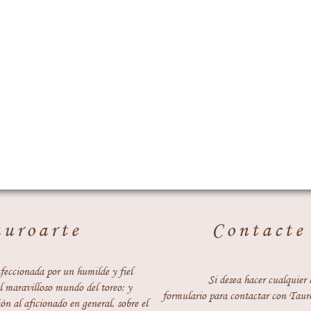
auroarte
Contacte
feccionada por un humilde y fiel
Si desea hacer cualquier 
 maravilloso mundo del toreo; y
formulario para contactar con Taur
ón al aficionado en general, sobre el