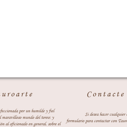
auroarte
Contacte
feccionada por un humilde y fiel
Si desea hacer cualquier 
 maravilloso mundo del toreo; y
formulario para contactar con Taur
ón al aficionado en general, sobre el