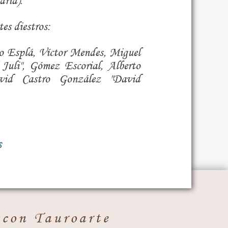
drid).
es diestros:
o Esplá, Víctor Mendes, Miguel
Juli", Gómez Escorial, Alberto
vid Castro González "David
S
 con Tauroarte