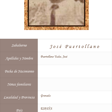
Subalterno
José Puertollano
Puertollano Yudes, José
Apellidos y Nombre
Fecha de Nacimiento
Notas familiares
Granada
Localidad y Provincia
ESPAÑA
País