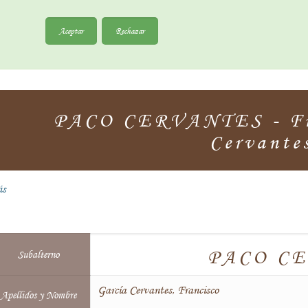
Aceptar
Rechazar
PACO CERVANTES - Fra
Cervante
ás
PACO C
Subalterno
García Cervantes, Francisco
Apellidos y Nombre