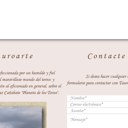
auroarte
Contacte
feccionada por un humilde y fiel
Si desea hacer cualquier 
 maravilloso mundo del toreo; y
formulario para contactar con Taur
ón al aficionado en general, sobre el
z Cañabate "Planeta de los Toros".