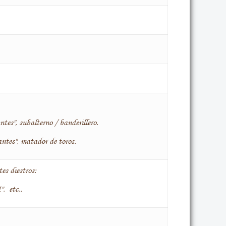
tes", subalterno / banderillero.
ntes", matador de toros.
es diestros:
, etc,.