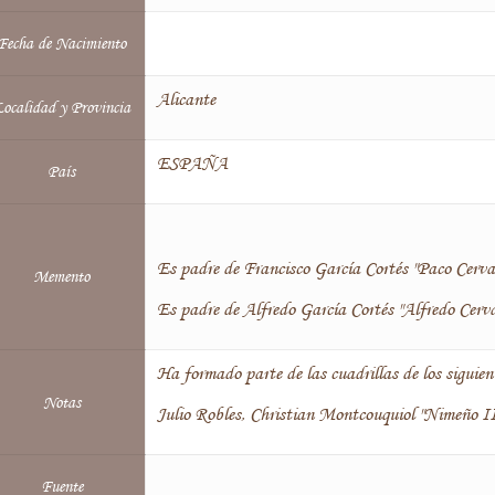
Fecha de Nacimiento
Alicante
ocalidad y Provincia
ESPAÑA
País
Es padre de Francisco García Cortés "Paco Cervan
Memento
Es padre de Alfredo García Cortés "Alfredo Cerva
Ha formado parte de las cuadrillas de los siguient
Notas
Julio Robles, Christian Montcouquiol "Nimeño II"
Fuente