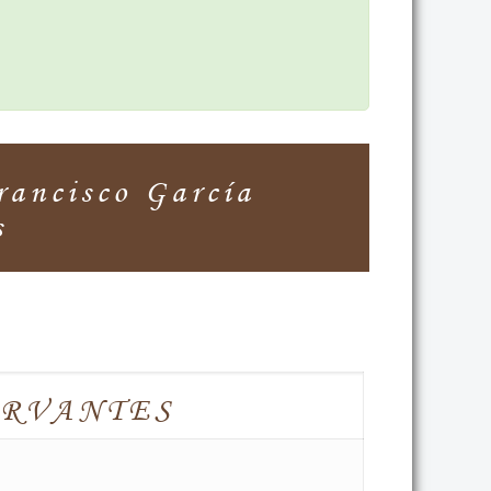
ncisco García
s
ERVANTES