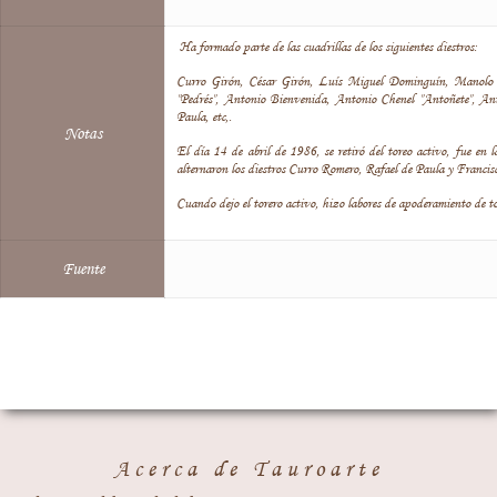
Ha formado parte de las cuadrillas de los siguientes diestros:
Curro Girón, César Girón, Luís Miguel Dominguín, Manolo
"Pedrés", Antonio Bienvenida, Antonio Chenel "Antoñete", Ant
Paula, etc,.
Notas
El día 14 de abril de 1986, se retiró del toreo activo, fue en
alternaron los diestros Curro Romero, Rafael de Paula y Francis
Cuando dejo el torero activo, hizo labores de apoderamiento de to
Fuente
Acerca de Tauroarte