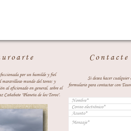
auroarte
Contacte
feccionada por un humilde y fiel
Si desea hacer cualquier 
 maravilloso mundo del toreo; y
formulario para contactar con Taur
ón al aficionado en general, sobre el
z Cañabate "Planeta de los Toros".