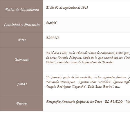
El día 02 de septiembre de 1913
Fecha de Nacimiento
Madrid
Localidad y Provincia
ESPAÑA
País
En el año 1938, en la Plaza de Toros de Salamanca, vistió por p
de toros Antonio Márquez, tarde en la que alternó con los die
Memento
Palma", para lidiar reses de la ganadería de Murube.
Ha formado parte de las cuadrillas de los siguientes diestros
Fernando Domínguez, Agustín Díaz "Michelín", Ignacio Rafael
Notas
Joaquín Rodríguez "Cagancho", Raúl Acha "Rovira", etc,.
Fotografía: Semanario Gráfico de los Toros - EL RUEDO - Ma
Fuente