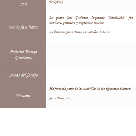
ESPAÑA
País
Su padre José Gutiérrez Izquierdo "Mirabeleño", fue
novillero, ganadero y empresario taurino.
Notas familiares
Su hermano Juan Mora, es matador de toros.
Padrino Testigo
Ganadería
Notas del festejo
Ha formado parte de las cuadrillas de los siguientes diestros:
Memento
Juan Mora, etc,.