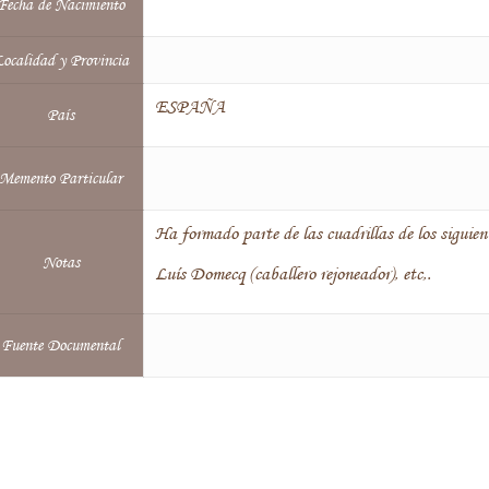
Fecha de Nacimiento
ocalidad y Provincia
ESPAÑA
País
Memento Particular
Ha formado parte de las cuadrillas de los siguient
Notas
Luís Domecq (caballero rejoneador), etc,.
Fuente Documental