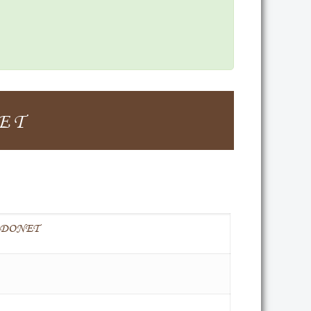
ET
 DONET