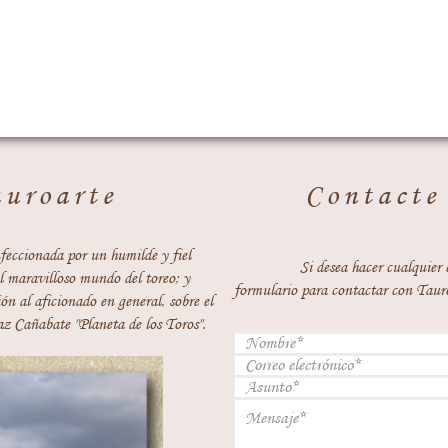
auroarte
Contacte
feccionada por un humilde y fiel
Si desea hacer cualquier 
 maravilloso mundo del toreo; y
formulario para contactar con Taur
ón al aficionado en general, sobre el
z Cañabate "Planeta de los Toros".