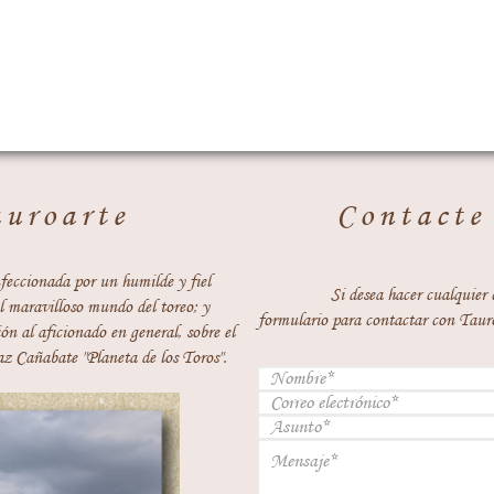
auroarte
Contacte
feccionada por un humilde y fiel
Si desea hacer cualquier 
 maravilloso mundo del toreo; y
formulario para contactar con Taur
ón al aficionado en general, sobre el
z Cañabate "Planeta de los Toros".