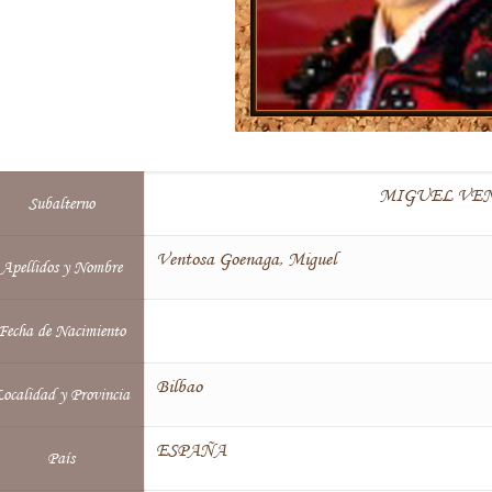
MIGUEL VENTO
Subalterno
Ventosa Goenaga, Miguel
Apellidos y Nombre
Fecha de Nacimiento
Bilbao
ocalidad y Provincia
ESPAÑA
País