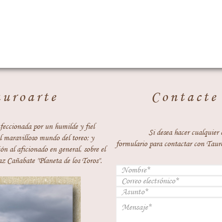
auroarte
Contacte
feccionada por un humilde y fiel
Si desea hacer cualquier 
 maravilloso mundo del toreo; y
formulario para contactar con Taur
ón al aficionado en general, sobre el
z Cañabate "Planeta de los Toros".