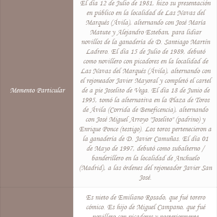
El día 12 de Julio de 1981, hizo su presentación
en público en la localidad de Las Navas del
Marqués (Ávila), alternando con José María
Matute y Alejandro Esteban, para lidiar
novillos de la ganadería de D. Santiago Martín
Ladrero. El día 15 de Julio de 1989, debutó
como novillero con picadores en la localidad de
Las Navas del Marqués (Ávila), alternando con
el rejoneador Javier Mayoral y completó el cartel
Memento Particular
de a pie Joselito de Vega. El día 18 de Junio de
1995, tomó la alternativa en la Plaza de Toros
de Ávila (Corrida de Beneficencia), alternando
con José Miguel Arroyo "Joselito" (padrino) y
Enrique Ponce (testigo). Los toros pertenecieron a
la ganadería de D. Javier Camuñas. El día 01
de Mayo de 1997, debutó como subalterno /
banderillero en la localidad de Anchuelo
(Madrid), a las órdenes del rejoneador Javier San
José.
Es nieto de Emiliano Rosado, que fué torero
cómico. Es hijo de Miguel Campano, que fué
novillero con picadores y posteriormente