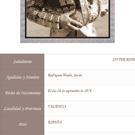
JAVIER ROD
Subalterno
Rodríguez Huedo, Javier
Apellidos y Nombre
El día 16 de septiembre de 1976
Fecha de Nacimiento
VALENCIA
Localidad y Provincia
ESPAÑA
País