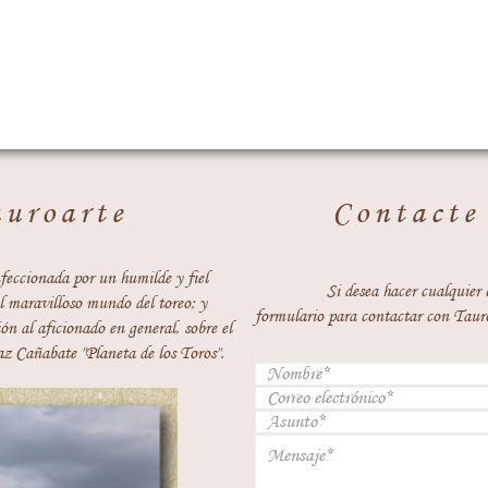
auroarte
Contacte
feccionada por un humilde y fiel
Si desea hacer cualquier 
 maravilloso mundo del toreo; y
formulario para contactar con Taur
ón al aficionado en general, sobre el
z Cañabate "Planeta de los Toros".