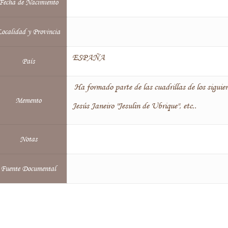
Fecha de Nacimiento
ocalidad y Provincia
ESPAÑA
País
Ha formado parte de las cuadrillas de los siguien
Memento
Jesús Janeiro "Jesulin de Ubrique", etc,.
Notas
Fuente Documental