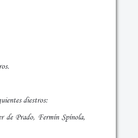
ros.
uientes diestros:
er de Prado, Fermín Spínola,