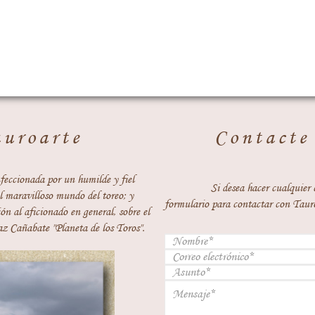
auroarte
Contacte
feccionada por un humilde y fiel
Si desea hacer cualquier 
 maravilloso mundo del toreo; y
formulario para contactar con Taur
ón al aficionado en general, sobre el
z Cañabate "Planeta de los Toros".