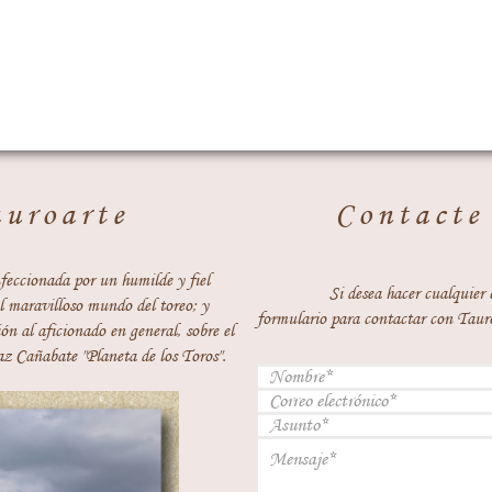
auroarte
Contacte
feccionada por un humilde y fiel
Si desea hacer cualquier 
 maravilloso mundo del toreo; y
formulario para contactar con Taur
ón al aficionado en general, sobre el
z Cañabate "Planeta de los Toros".